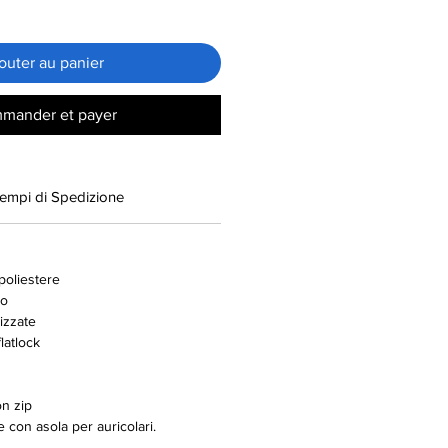
outer au panier
mander et payer
empi di Spedizione
oliestere
to
izzate
flatlock
n zip
 con asola per auricolari.