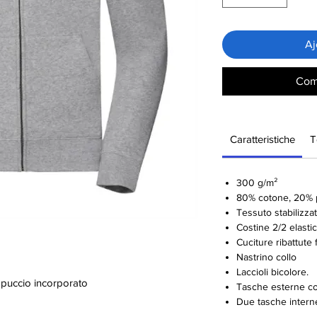
Aj
Com
Caratteristiche
T
300 g/m²
80% cotone, 20% p
Tessuto stabilizza
Costine 2/2 elastic
Cuciture ribattute 
Nastrino collo
Laccioli bicolore.
appuccio incorporato
Tasche esterne co
Due tasche interne