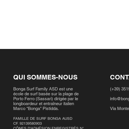
QUI SOMMES-NOUS
CONT
Bonga Surf Family ASD est une
(+39) 35
école de surf basée sur la plage de
Porto Ferro (Sassari) dirigée par le
info@bong
longboardeur et entraîneur italien
Marco "Bonga" Pistidda.
Via Monte
FAMILLE DE SURF BONGA AUSD
CF. 92139580903
CÔNES D'ADHÉSION ENREGISTRÉS N°