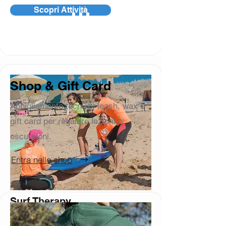
Scopri Attività
Shop & Gift Card
Abbigliamento tecnico, leash, wax e
gift card per regalare lezioni o
escursioni.
Entra nello shop
Surf Therapy
Il surf rende felici, ma è anche