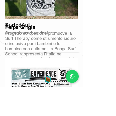
SurfedAut
Felpa Grigia
Scopri i nostri prodotti
Progetto europeo che promuove la
Surf Therapy come strumento sicuro
e inclusivo per i bambini e le
bambine con autismo. La Bonga Surf
School rappresenta l’Italia nel
consorzio internazionale, portando la
propria esperienza dalle onde di
Porto Ferro alle buone pratiche
europee.
Scopri Attività