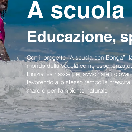
A scuola
Educazione, s
Con il progetto “A scuola con Bonga”, la
mondo della scuola come esperienza edu
L’iniziativa nasce per avvicinare i giovani
favorendo allo stesso tempo la crescita pe
mare e per l’ambiente naturale