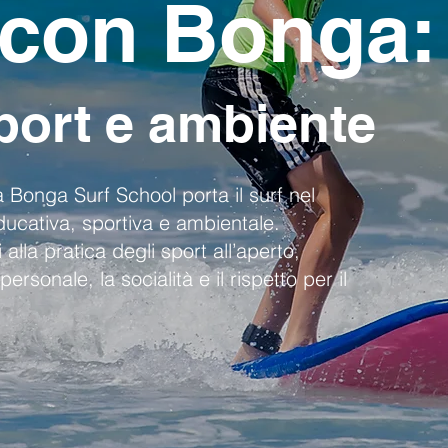
 con Bonga:
port e ambiente
 Bonga Surf School porta il surf nel
cativa, sportiva e ambientale.
 alla pratica degli sport all’aperto,
rsonale, la socialità e il rispetto per il