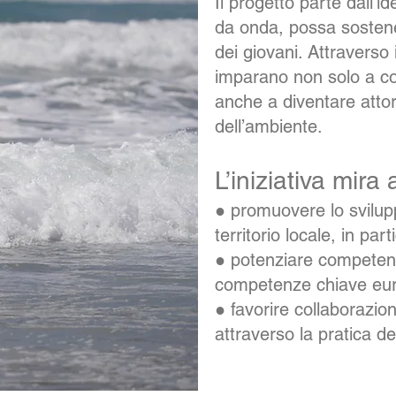
Il progetto parte dall’i
da onda, possa sostener
dei giovani. Attraverso i
imparano non solo a co
anche a diventare attori
dell’ambiente.
L’iniziativa mira 
● promuovere lo svilupp
territorio locale, in par
● potenziare competenze 
competenze chiave eur
● favorire collaborazi
attraverso la pratica del