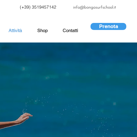
(+39) 3519457142
info@bongasurfschool.it
Prenota
Attività
Shop
Contatti