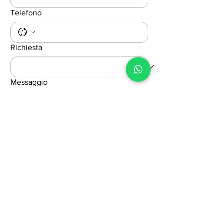
Telefono
Richiesta
Messaggio
Dichiaro di aver preso visione 
dell'informativa Privacy e 
ACCONSENTO al trattamento dei 
miei dati personali per le finalità ivi 
indicate. Visualizza 
termini e 
condizioni
Invia