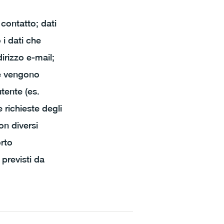
 contatto; dati
 i dati che
dirizzo e-mail;
te vengono
utente (es.
 richieste degli
on diversi
orto
 previsti da