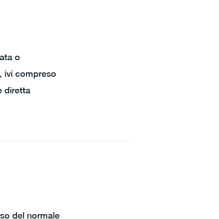
cata o
e, ivi compreso
 diretta
rso del normale