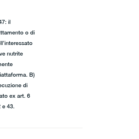
7: il
attamento o di
ll’interessato
ve nutrite
amente
iattaforma. B)
secuzione di
ato ex art. 6
 e 43.