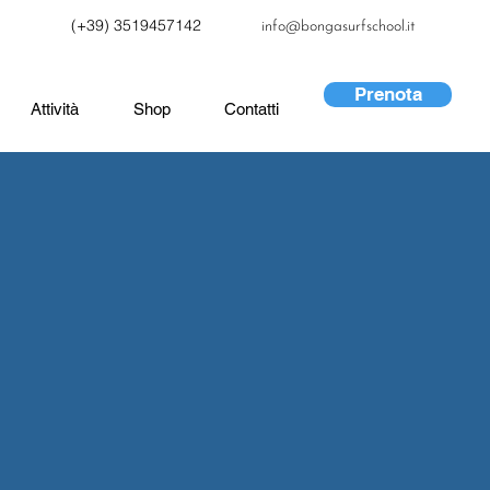
(+39) 3519457142
info@bongasurfschool.it
Prenota
Attività
Shop
Contatti