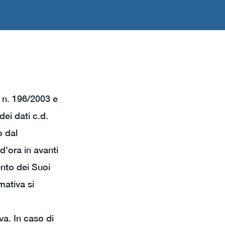
. n. 196/2003 e
ei dati c.d.
o dal
'ora in avanti
ento dei Suoi
mativa si
va. In caso di