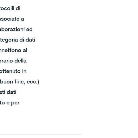
ocolli di
ssociate a
laborazioni ed
tegoria di dati
onnettono al
orario della
 ottenuto in
 buon fine, ecc.)
ti dati
ito e per