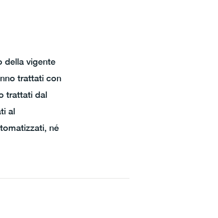
o della vigente
anno trattati con
 trattati dal
i al
utomatizzati, né