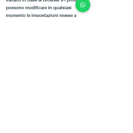
possono modificare in qualsiasi
momento le impostazioni messe a
disposizione o il loro funzionamento. A
partire dal 23 giugno 2021, è possibile
trovare ulteriori informazioni sui
controlli offerti dai browser più diffusi
nei link riportati di seguito. Alcuni
elementi potrebbero non funzionare
correttamente se hai disabilitato l'uso
dei cookie.
Google Chrome
Internet Explorer
Firefox
Safari
Safari Mobile
Opera