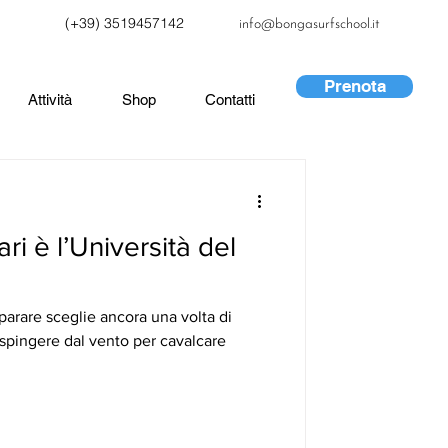
(+39) 3519457142
info@bongasurfschool.it
Prenota
Attività
Shop
Contatti
ri è l’Università del
mparare sceglie ancora una volta di
 spingere dal vento per cavalcare