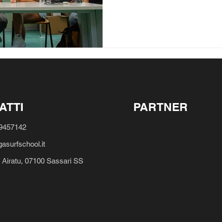
ATTI
PARTNER
19457142
asurfschool.it
 Airatu, 07100 Sassari SS