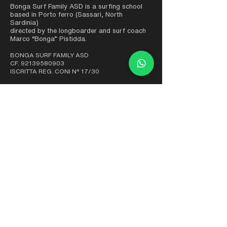
Bonga Surf Family ASD is a surfing school
based in Porto ferro (Sassari, North
Sardinia)
directed by the longboarder and surf coach
Marco “Bonga” Pistidda.
BONGA SURF FAMILY ASD
CF. 92139580903
ISCRITTA REG. CONI N° 17/30
CONTACTS
(+39) 3519457142
info@bongasurfschool.it
Via Monte Airatu, 07100 Sassari SS
PARTNER
CERTIFICATES