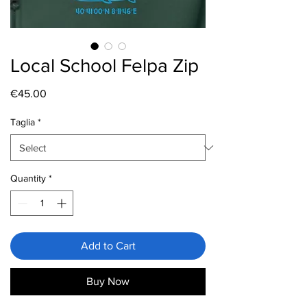
Local School Felpa Zip
Price
€45.00
Taglia
*
Quantity
*
Add to Cart
Buy Now